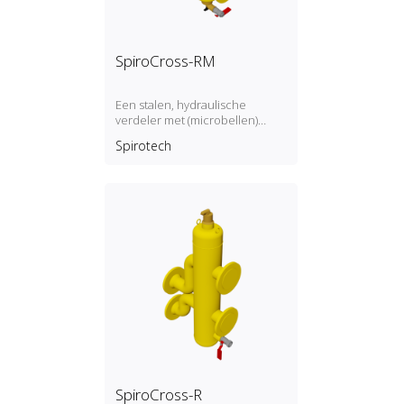
SpiroCross-RM
Een stalen, hydraulische
verdeler met (microbellen)
luchtafscheider en
Spirotech
magnetische vuilafscheider met
een DN65 of DN100
flensverbinding, ontwikkeld
voor Remeha
SpiroCross-R