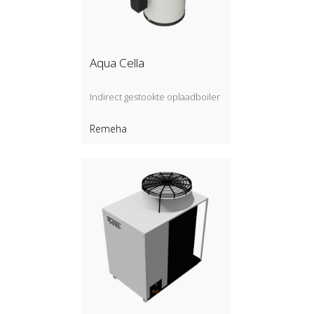
Aqua Cella
Indirect gestookte oplaadboiler
Remeha