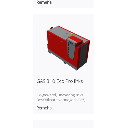
Remeha
GAS 310 Eco Pro links
CV‑gasketel, uitvoering links
Beschikbare vermogens 285,
355, 430, 500, 575 en 650 kW
Remeha