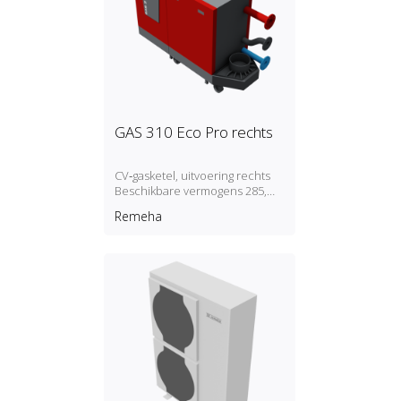
GAS 310 Eco Pro rechts
CV‑gasketel, uitvoering rechts
Beschikbare vermogens 285,
355, 430, 500, 575 en 650 kW
Remeha