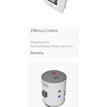
Effenca Control
Regeling voor
monoblok‑warmtepompen voor
commerciële en residentiële
Remeha
toepassingen.