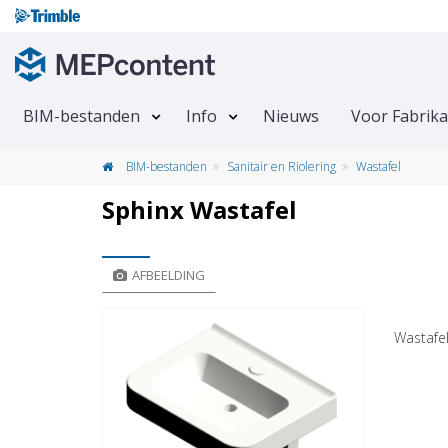
BIM-bestanden
Info
Nieuws
Voor Fabrik
BIM-bestanden
Sanitair en Riolering
Wastafel
Sphinx Wastafel
AFBEELDING
Wastafe