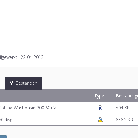
ijgewerkt :
22-04-2013
Bestanden
Type
Bestandsg
phinx_Washbasin 300 60.rfa
504 KB
60.dwg
656.3 KB