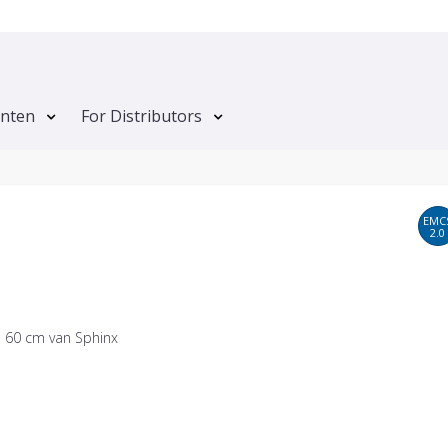
anten
For Distributors
EMC
2.0
l 60 cm van Sphinx