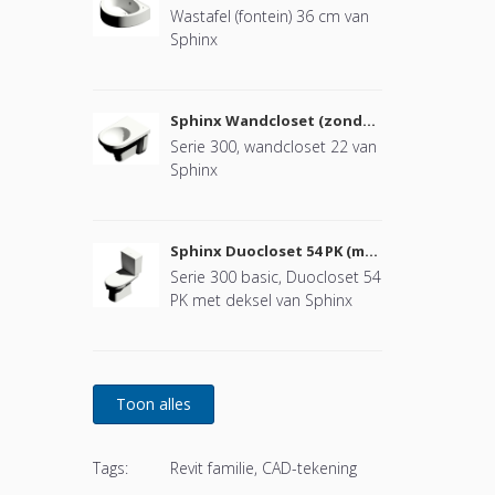
Wastafel (fontein) 36 cm van
Sphinx
Sphinx Wandcloset (zonder
deksel)
Serie 300, wandcloset 22 van
Sphinx
Sphinx Duocloset 54 PK (met
deksel)
Serie 300 basic, Duocloset 54
PK met deksel van Sphinx
Tags:
Revit familie, CAD-tekening