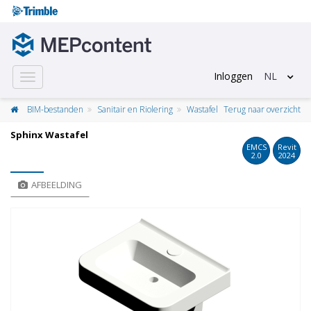
Inloggen
NL
Toggle
navigation
BIM-bestanden
Sanitair en Riolering
Wastafel
Terug naar overzicht
Sphinx Wastafel
EMCS
Revit
2.0
2024
AFBEELDING