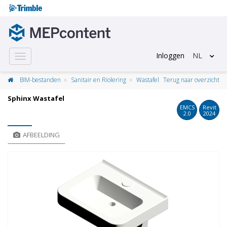
Inloggen
NL
Toggle
navigation
BIM-bestanden
Sanitair en Riolering
Wastafel
Terug naar overzicht
Sphinx Wastafel
EMCS
Revit
2.0
2024
AFBEELDING