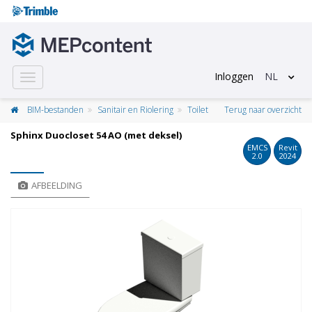
Inloggen
NL
Toggle
navigation
BIM-bestanden
Sanitair en Riolering
Toilet
Terug naar overzicht
Sphinx Duocloset 54 AO (met deksel)
EMCS
Revit
2.0
2024
AFBEELDING