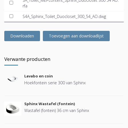
SA_Toilet_MEPcontent_Sphinx_Duocloset 300 54 AO.
rfa
S4A_Sphinx_Toilet_Duocloset_300_54_AO.dwg
Downloaden
Toevoegen aan downloadlijst
Verwante producten
Lavabo en coin
Hoekfontein serie 300 van Sphinx
Sphinx Wastafel (fontein)
Wastafel (fontein) 36 cm van Sphinx