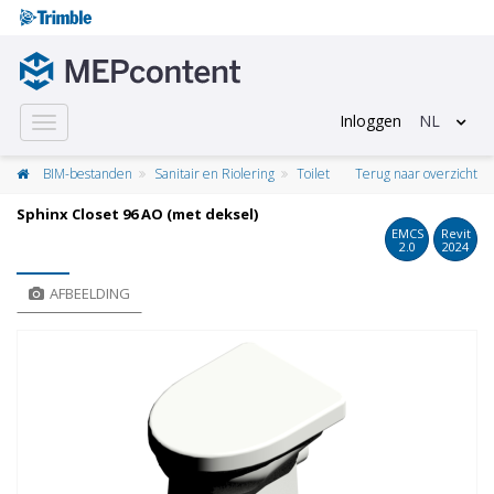
Inloggen
NL
Toggle
navigation
BIM-bestanden
Sanitair en Riolering
Toilet
Terug naar overzicht
Sphinx Closet 96 AO (met deksel)
EMCS
Revit
2.0
2024
AFBEELDING