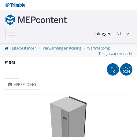
Inloggen
NL
Toggle
navigation
BIM-bestanden
Verwarming en Koeling
Warmtepomp
Terug naar overzicht
F1345
EMCS
Revit
4.0
2024
AFBEELDING