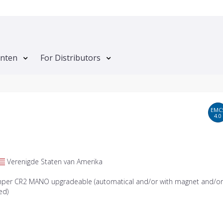
anten
For Distributors
EMC
4.0
Verenigde Staten van Amerika
mper CR2 MANO upgradeable (automatical and/or with magnet and/o
ed)