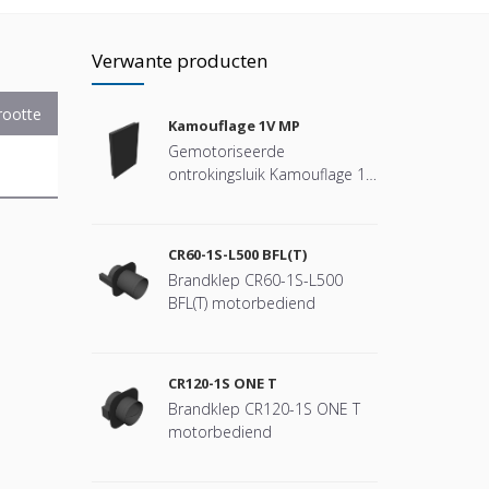
Verwante producten
rootte
Kamouflage 1V MP
Gemotoriseerde
ontrokingsluik Kamouflage 1V
MP
CR60-1S-L500 BFL(T)
Brandklep CR60-1S-L500
BFL(T) motorbediend
CR120-1S ONE T
Brandklep CR120-1S ONE T
motorbediend