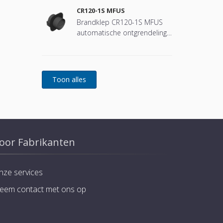
CR120-1S MFUS
Brandklep CR120-1S MFUS
automatische ontgrendeling
(smeltlood)
oor Fabrikanten
nze services
eem contact met ons op