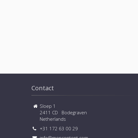
Contact
Sloep 1
2411 CD Bodegraven
Netherlands
+31 172 63 00 29
info@mepcontent.com