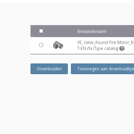
Bestandsnaam
VE_Valve_Round Fire Motor_
T-EN.rfa (
Type catalog
)
Downloaden
Toevoegen aan downloadlijs