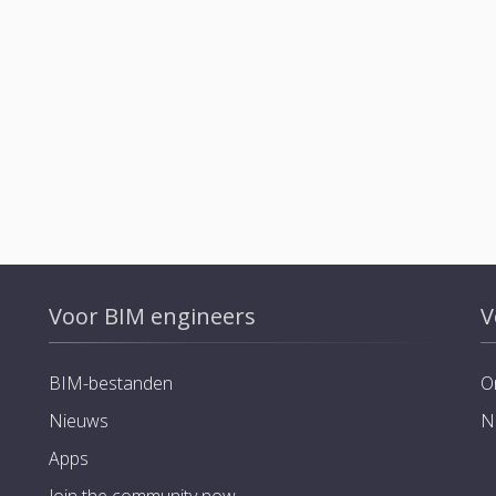
Voor BIM engineers
V
BIM-bestanden
O
Nieuws
N
Apps