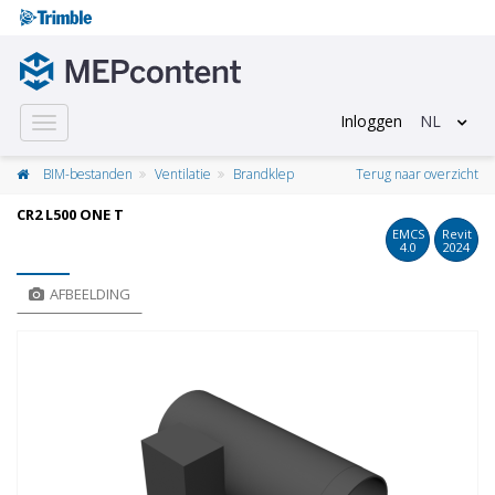
Inloggen
NL
Toggle
navigation
BIM-bestanden
Ventilatie
Brandklep
Terug naar overzicht
CR2 L500 ONE T
EMCS
Revit
4.0
2024
AFBEELDING