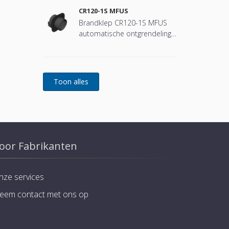
CR120-1S MFUS
Brandklep CR120-1S MFUS
automatische ontgrendeling
(smeltlood)
oor Fabrikanten
nze services
eem contact met ons op