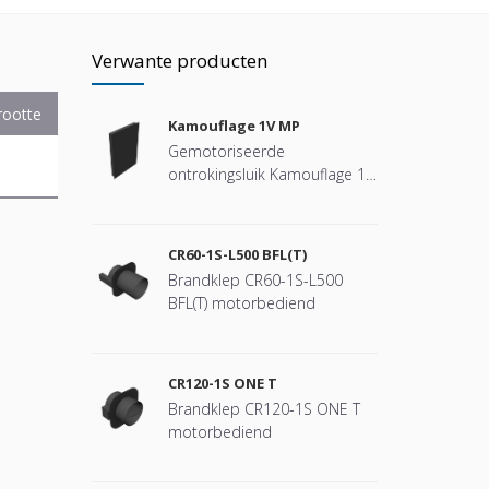
Verwante producten
rootte
Kamouflage 1V MP
Gemotoriseerde
ontrokingsluik Kamouflage 1V
MP
CR60-1S-L500 BFL(T)
Brandklep CR60-1S-L500
BFL(T) motorbediend
CR120-1S ONE T
Brandklep CR120-1S ONE T
motorbediend