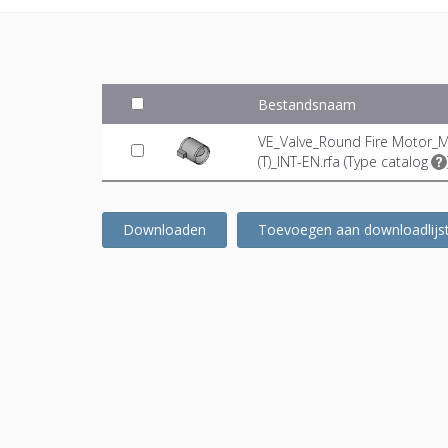
Bestandsnaam
VE_Valve_Round Fire Motor_
(T)_INT-EN.rfa (
Type catalog
Downloaden
Toevoegen aan downloadlijs