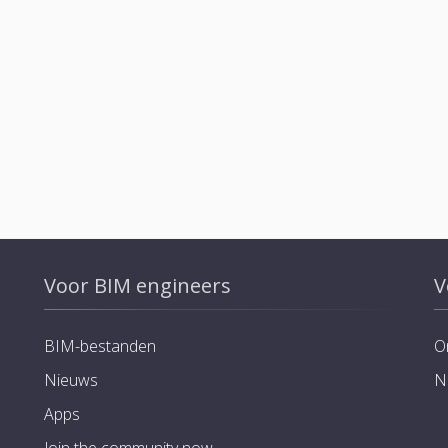
Voor BIM engineers
V
BIM-bestanden
O
Nieuws
N
Apps