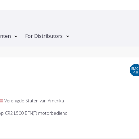
anten
For Distributors
EMC
4.0
Verenigde Staten van Amerika
ep CR2 L500 BFN(T) motorbediend