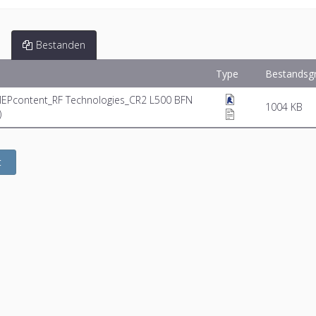
Bestanden
Type
Bestandsg
MEPcontent_RF Technologies_CR2 L500 BFN
1004 KB
)
t