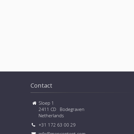
Contact
Sloep 1
2411 CD Bodegraven
Netherlands
+31 172 63 00 29
info@mepcontent.com