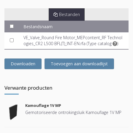
Bestanden
Bestandsnaam
VE_Valve_Round Fire Motor_MEPcontent_RF Technol
ogies_CR2 L500 BFL(T)_INT-EN.rfa (
Type catalog
)
Downloaden
Toevoegen aan downloadlijst
Verwante producten
Kamouflage 1V MP
Gemotoriseerde ontrokingsluik Kamouflage 1V MP