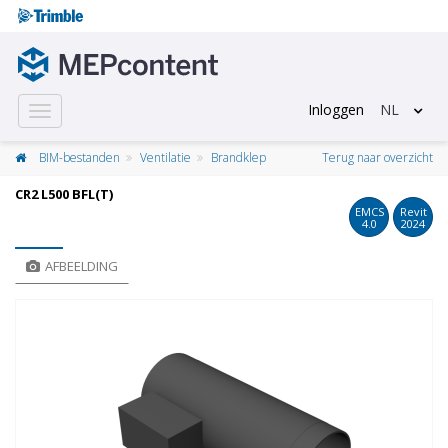
Inloggen
NL
Toggle
navigation
BIM-bestanden
Ventilatie
Brandklep
Terug naar overzicht
CR2 L500 BFL(T)
EMCS
Revit
4.0
2024
AFBEELDING