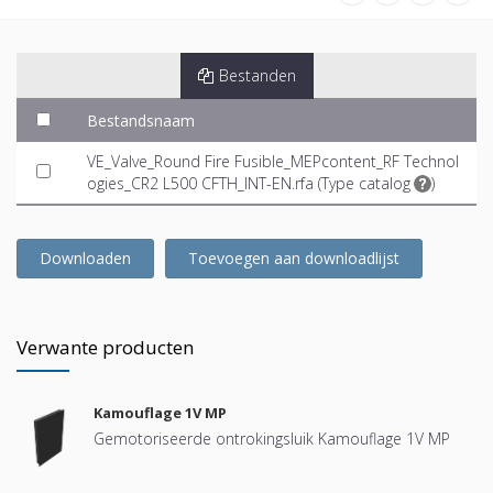
Bestanden
Bestandsnaam
VE_Valve_Round Fire Fusible_MEPcontent_RF Technol
ogies_CR2 L500 CFTH_INT-EN.rfa (
Type catalog
)
Downloaden
Toevoegen aan downloadlijst
Verwante producten
Kamouflage 1V MP
Gemotoriseerde ontrokingsluik Kamouflage 1V MP