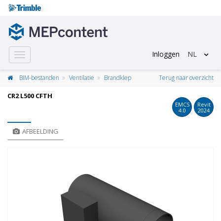
Inloggen
NL
Toggle
navigation
BIM-bestanden
Ventilatie
Brandklep
Terug naar overzicht
CR2 L500 CFTH
EMCS
Revit
4.0
2024
AFBEELDING