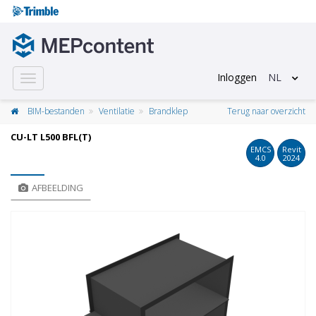
Inloggen
NL
Toggle
navigation
BIM-bestanden
Ventilatie
Brandklep
Terug naar overzicht
CU-LT L500 BFL(T)
EMCS
Revit
4.0
2024
AFBEELDING