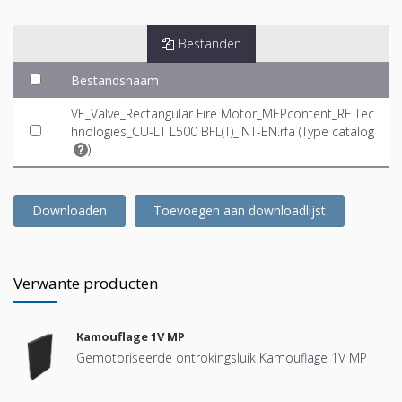
Bestanden
Bestandsnaam
VE_Valve_Rectangular Fire Motor_MEPcontent_RF Tec
hnologies_CU-LT L500 BFL(T)_INT-EN.rfa (
Type catalog
)
Downloaden
Toevoegen aan downloadlijst
Verwante producten
Kamouflage 1V MP
Gemotoriseerde ontrokingsluik Kamouflage 1V MP