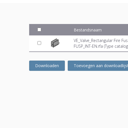
Bestandsnaam
VE_Valve_Rectangular Fire F
FUSP_INT-EN.rfa (
Type catalog
Downloaden
Toevoegen aan downloadlijs