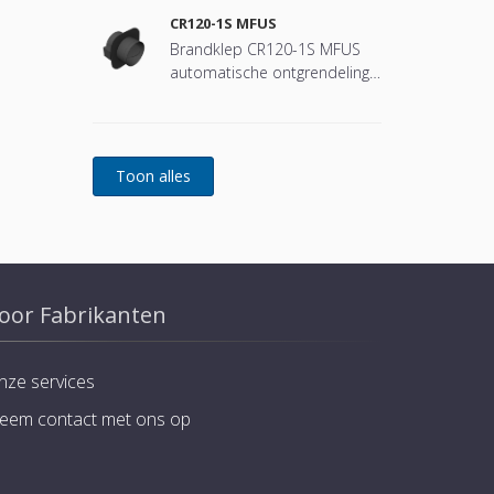
CR120-1S MFUS
Brandklep CR120-1S MFUS
automatische ontgrendeling
(smeltlood)
oor Fabrikanten
nze services
eem contact met ons op