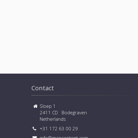
Contact
Sloep 1
2411 CD Bodegraven
Netherlands
+31 172 63 00 29
info@mepcontent.com