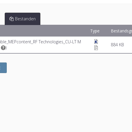
Bestanden
Type
Bestandsg
usible_MEPcontent_RF Technologies_CU-LT M
884 KB
)
t