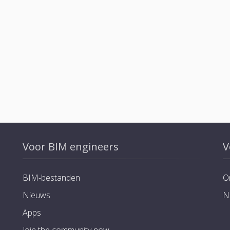
Voor BIM engineers
V
BIM-bestanden
O
Nieuws
N
Apps