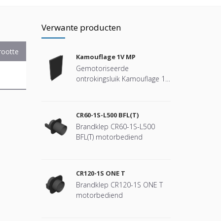
Verwante producten
rootte
Kamouflage 1V MP
Gemotoriseerde
ontrokingsluik Kamouflage 1V
MP
CR60-1S-L500 BFL(T)
Brandklep CR60-1S-L500
BFL(T) motorbediend
CR120-1S ONE T
Brandklep CR120-1S ONE T
motorbediend