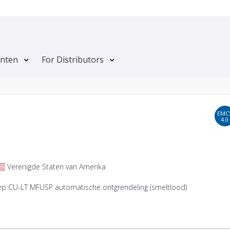
anten
For Distributors
EMC
4.0
Verenigde Staten van Amerika
ep CU-LT MFUSP automatische ontgrendeling (smeltlood)