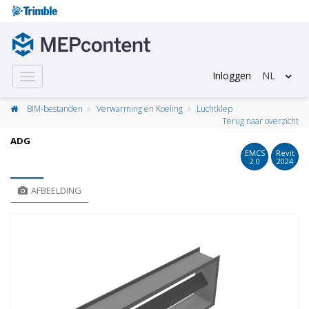
Inloggen
NL
Toggle
navigation
BIM-bestanden
Verwarming en Koeling
Luchtklep
Terug naar overzicht
ADG
EMCS
Revit
2.0
2024
AFBEELDING