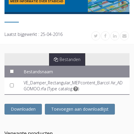
Laatst bijgewerkt :
25-04-2016
Bestanden
Bestandsnaam
VE_Damper_Rectangular_MEPcontent_Barcol Air_AD
GOMOO.rfa (
Type catalog
)
Downloaden
Toevoegen aan downloadlijst
Verwante producten