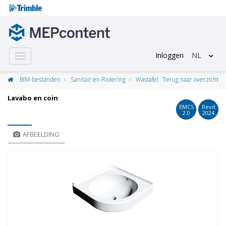
Inloggen
NL
Toggle
navigation
BIM-bestanden
Sanitair en Riolering
Wastafel
Terug naar overzicht
Lavabo en coin
EMCS
Revit
2.0
2024
AFBEELDING