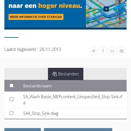
Laatst bijgewerkt :
26-11-2013
Bestanden
Bestandsnaam
SA_Wash Basin_MEPcontent_Unspecified_Slop Sink.rf
a
S4A_Slop_Sink.dwg