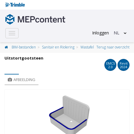
Inloggen
NL
Toggle
navigation
BIM-bestanden
Sanitair en Riolering
Wastafel
Terug naar overzicht
Uitstortgootsteen
EMCS
Revit
2.0
2024
AFBEELDING