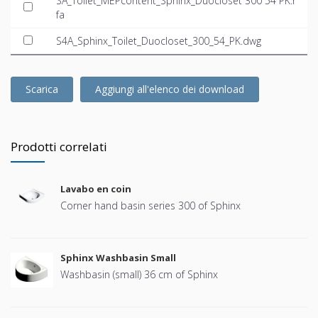
SA_Toilet_MEPcontent_Sphinx_Duocloset 300 54 PK.r
fa
S4A_Sphinx_Toilet_Duocloset_300_54_PK.dwg
Scarica
Aggiungi all'elenco dei download
Prodotti correlati
Lavabo en coin
Corner hand basin series 300 of Sphinx
Sphinx Washbasin Small
Washbasin (small) 36 cm of Sphinx