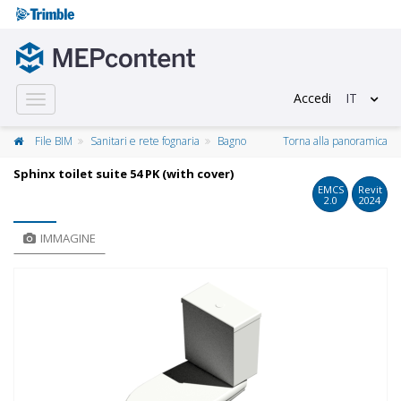
Accedi
IT
Toggle
navigation
File BIM
Sanitari e rete fognaria
Bagno
Torna alla panoramica
Sphinx toilet suite 54 PK (with cover)
EMCS
Revit
2.0
2024
IMMAGINE