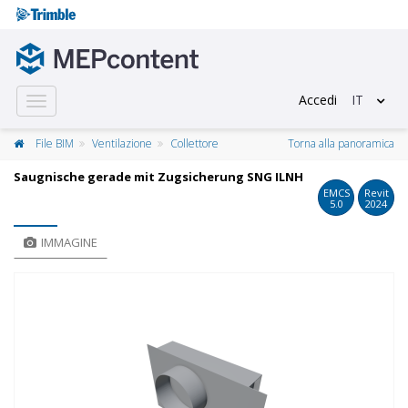
Accedi
IT
Toggle
navigation
File BIM
Ventilazione
Collettore
Torna alla panoramica
Saugnische gerade mit Zugsicherung SNG ILNH
EMCS
Revit
5.0
2024
IMMAGINE