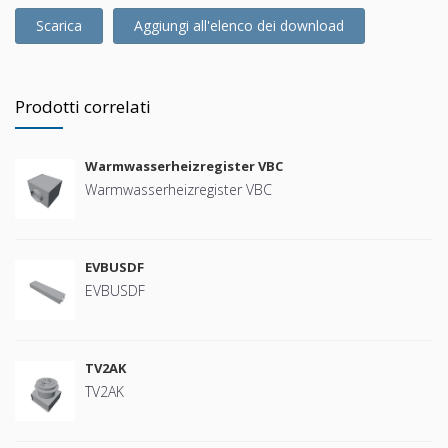
Scarica
Aggiungi all'elenco dei download
Prodotti correlati
Warmwasserheizregister VBC
Warmwasserheizregister VBC
EVBUSDF
EVBUSDF
TV2AK
TV2AK