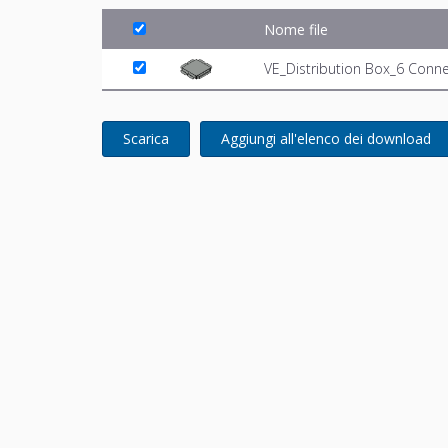
Nome file
VE_Distribution Box_6 Conn
Scarica
Aggiungi all'elenco dei download