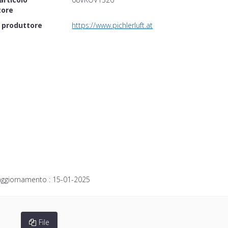
tore
 produttore
https://www.pichlerluft.at
aggiornamento :
15-01-2025
File