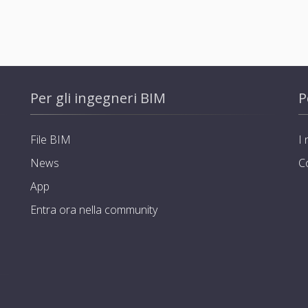
Per gli ingegneri BIM
P
File BIM
I 
News
C
App
Entra ora nella community