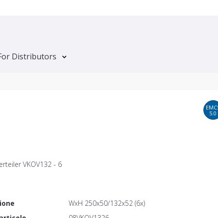
For Distributors
EMC
5.0
erteiler VKOV132 - 6
ione
WxH 250x50/132x52 (6x)
articolo
08VKOV1326