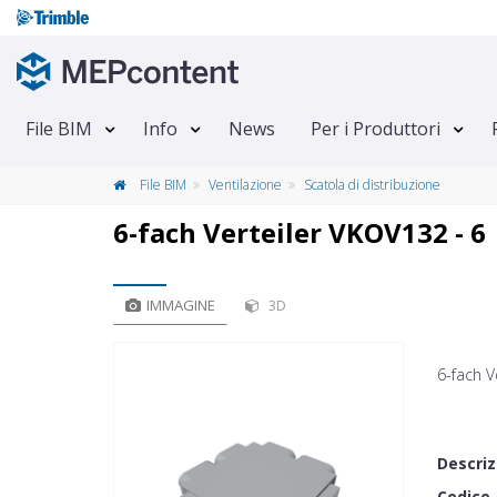
File BIM
Info
News
Per i Produttori
File BIM
Ventilazione
Scatola di distribuzione
6-fach Verteiler VKOV132 - 6
IMMAGINE
3D
6-fach V
Descriz
Codice 