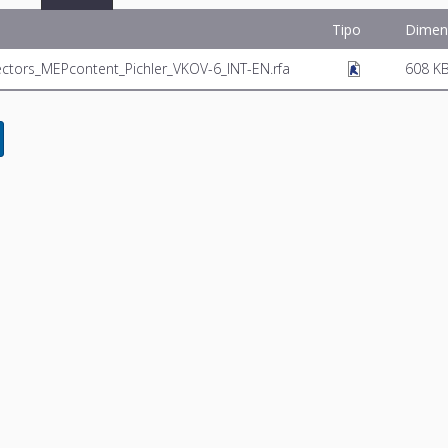
Tipo
Dimen
ectors_MEPcontent_Pichler_VKOV-6_INT-EN.rfa
608 K