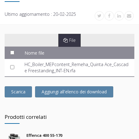
Ultimo aggiornamento :
20-02-2025
File
Nome file
HC_Boiler_MEPcontent_Remeha_Quinta Ace_Cascad
e Freestanding_INT-EN.rfa
Scarica
Aggiungi all'elenco dei download
Prodotti correlati
Effenca 400 55-170