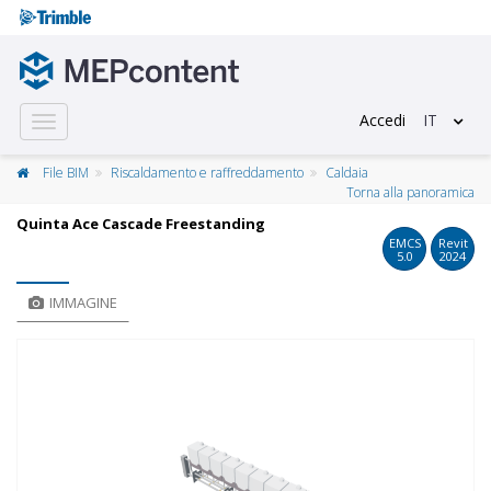
Accedi
IT
Toggle
navigation
File BIM
Riscaldamento e raffreddamento
Caldaia
Torna alla panoramica
Quinta Ace Cascade Freestanding
EMCS
Revit
5.0
2024
IMMAGINE