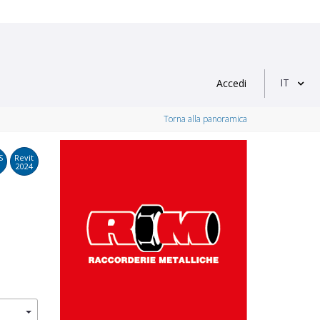
IT
Accedi
Torna alla panoramica
S
Revit
2024