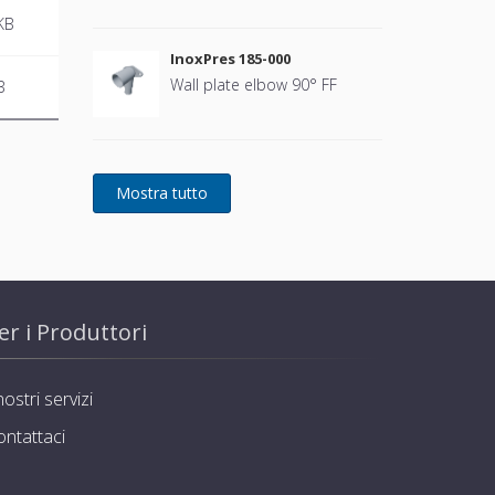
KB
InoxPres 185-000
Wall plate elbow 90° FF
B
er i Produttori
nostri servizi
ontattaci