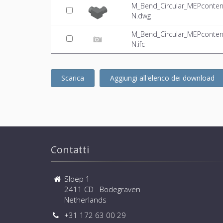
M_Bend_Circular_MEPcontent
N.dwg
M_Bend_Circular_MEPcontent
N.ifc
Scarica
Aggiungi all'elenco dei download
Contatti
Sloep 1
2411 CD Bodegraven
Netherlands
+31 172 63 00 29