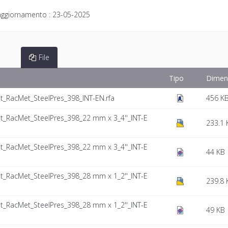
aggiornamento :
23-05-2025
File
Tipo
Dimen
_RacMet_SteelPres_398_INT-EN.rfa
456 K
_RacMet_SteelPres_398_22 mm x 3_4''_INT-E
233.1 
_RacMet_SteelPres_398_22 mm x 3_4''_INT-E
44 KB
_RacMet_SteelPres_398_28 mm x 1_2''_INT-E
239.8 
_RacMet_SteelPres_398_28 mm x 1_2''_INT-E
49 KB