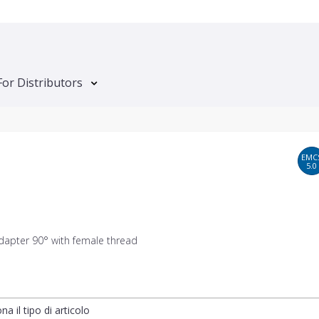
For Distributors
EMC
5.0
dapter 90° with female thread
na il tipo di articolo