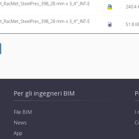
_RacMet_SteelPres_398_28 mm x 3_4''_INT-E
240.4 
_RacMet_SteelPres_398_28 mm x 3_4''_INT-E
51.8 K
Per gli ingegneri BIM
P
File BIM
I 
News
C
App