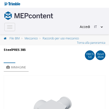
Accedi
IT
Toggle
navigation
File BIM
Meccanico
Raccordo per uso meccanico
Torna alla panoramica
SteelPRES 385
EMCS
Revit
5.0
2024
IMMAGINE