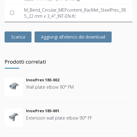
M_Bend_Circular_MEPcontent_RacMet_SteelPres_38
5_22 mm x 3_4''_INT-EN.ifc
Scarica
Aggiungi all'elenco dei download
Prodotti correlati
InoxPres 185-002
Wall plate elbow 90° FM
InoxPres 185-001
Extension wall plate elbow 90° FF