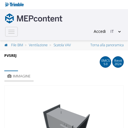
Accedi
IT
Toggle
navigation
File BIM
Ventilazione
Scatola VAV
Torna alla panoramica
PVSREJ
EMCS
Revit
5.0
2024
IMMAGINE