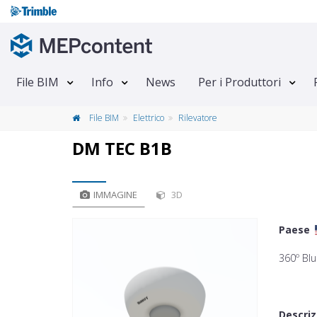
File BIM
Info
News
Per i Produttori
File BIM
Elettrico
Rilevatore
DM TEC B1B
IMMAGINE
3D
Paese
360º Bl
Descriz