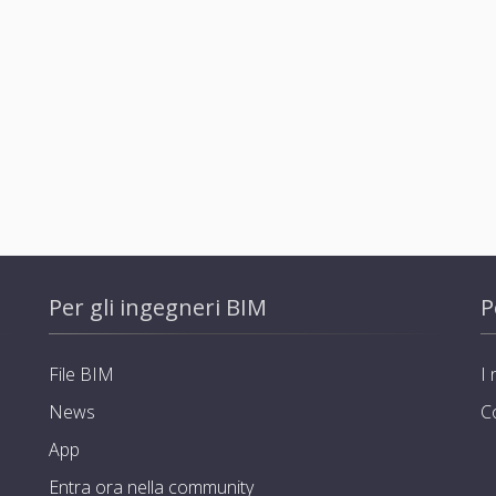
Per gli ingegneri BIM
P
File BIM
I 
News
C
App
Entra ora nella community