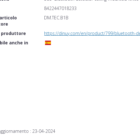
8422447018233
articolo
DM.TEC.B1B
tore
 produttore
https://dinuy.com/en/product/799/bluetooth-d
bile anche in
aggiornamento :
23-04-2024