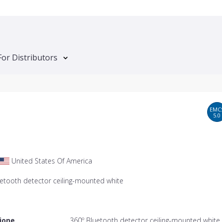
For Distributors
EMC
5.0
United States Of America
uetooth detector ceiling-mounted white
ione
360º Bluetooth detector ceiling-mounted white