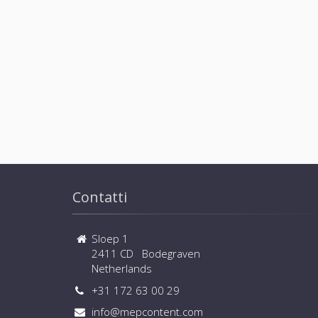
Contatti
Sloep 1
2411 CD Bodegraven
Netherlands
+31 172 63 00 29
info@mepcontent.com