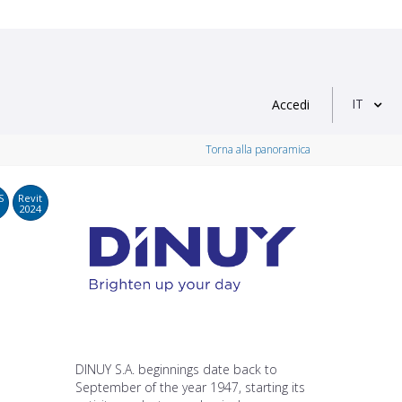
IT
Accedi
Torna alla panoramica
S
Revit
2024
DINUY S.A. beginnings date back to
September of the year 1947, starting its