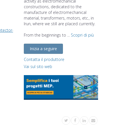
activity as electromechanical
constructions, dedicated to the
manufacture of electromechanical
material, transformers, motors, etc., in
Irun, where we still are placed currently.
etector-ceiling-mounted
From the beginnings to ...
Scopri di più
Inizia a seguire
Contatta il produttore
Vai sul sito web