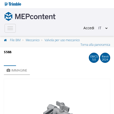
Accedi
IT
Toggle
navigation
File BIM
Meccanico
Valvola per uso meccanico
Torna alla panoramica
S588
EMCS
Revit
5.0
2024
IMMAGINE