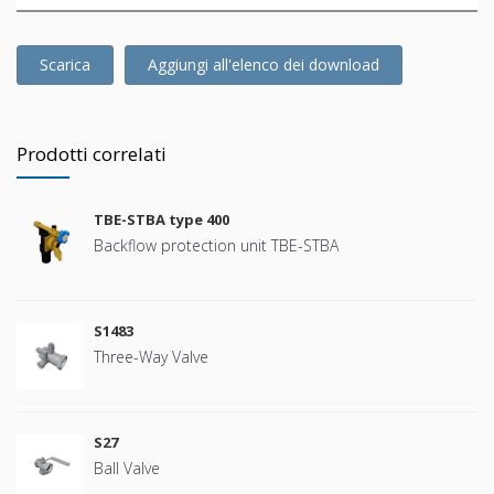
Scarica
Aggiungi all'elenco dei download
Prodotti correlati
TBE-STBA type 400
Backflow protection unit TBE-STBA
S1483
Three-Way Valve
S27
Ball Valve