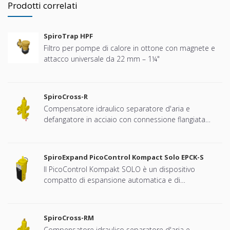
Prodotti correlati
SpiroTrap HPF
Filtro per pompe di calore in ottone con magnete e
attacco universale da 22 mm – 1¼"
SpiroCross-R
Compensatore idraulico separatore d'aria e
defangatore in acciaio con connessione flangiata
DN65 - DN100
SpiroExpand PicoControl Kompact Solo EPCK-S
Il PicoControl Kompakt SOLO è un dispositivo
compatto di espansione automatica e di
mantenimento della pressione. L'unità contiene 1
pompa (1x 100%) e una valvola di troppopieno. È
integrato un vaso di espansione non pressurizzato.
SpiroCross-RM
Compensatore idraulico separatore d'aria e