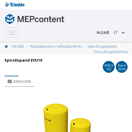
Accedi
IT
Toggle
navigation
File BIM
Riscaldamento e raffreddamento
Vaso di espansione
Torna alla panoramica
SpiroExpand EVU10
EMCS
Revit
4.0
2024
IMMAGINE