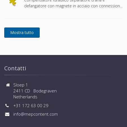
defangatore con magnete in acciaio con connessione
flangiato DN65 - DN100
Contatti
Sloep 1
2411 CD Bodegraven
Netherlands
+31 172 63 00 29
info@mepcontent.com