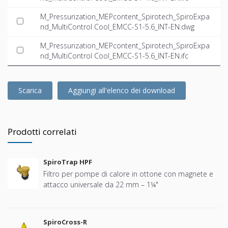
M_Pressurization_MEPcontent_Spirotech_SpiroExpa
nd_MultiControl Cool_EMCC-S1-5.6_INT-EN.dwg
M_Pressurization_MEPcontent_Spirotech_SpiroExpa
nd_MultiControl Cool_EMCC-S1-5.6_INT-EN.ifc
Scarica
Aggiungi all'elenco dei download
Prodotti correlati
SpiroTrap HPF
Filtro per pompe di calore in ottone con magnete e
attacco universale da 22 mm – 1¼"
SpiroCross-R