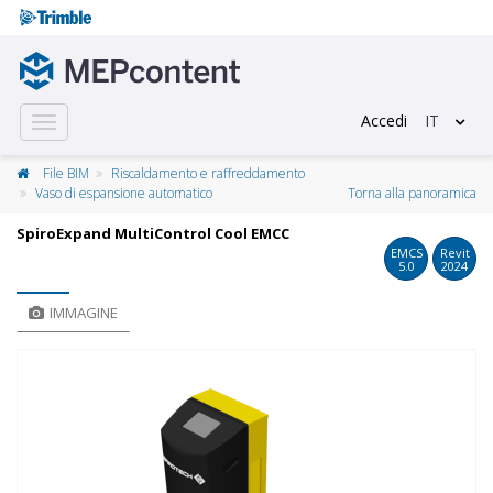
Accedi
IT
Toggle
navigation
File BIM
Riscaldamento e raffreddamento
Vaso di espansione automatico
Torna alla panoramica
SpiroExpand MultiControl Cool EMCC
EMCS
Revit
5.0
2024
IMMAGINE