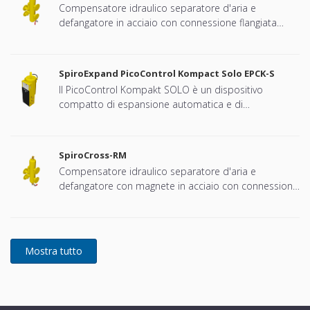
Compensatore idraulico separatore d'aria e
defangatore in acciaio con connessione flangiata
DN65 - DN100
SpiroExpand PicoControl Kompact Solo EPCK-S
Il PicoControl Kompakt SOLO è un dispositivo
compatto di espansione automatica e di
mantenimento della pressione. L'unità contiene 1
pompa (1x 100%) e una valvola di troppopieno. È
integrato un vaso di espansione non pressurizzato.
SpiroCross-RM
Compensatore idraulico separatore d'aria e
defangatore con magnete in acciaio con connessione
flangiato DN65 - DN100