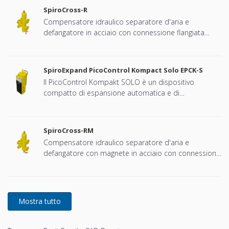
SpiroCross-R
Compensatore idraulico separatore d'aria e
defangatore in acciaio con connessione flangiata
DN65 - DN100
SpiroExpand PicoControl Kompact Solo EPCK-S
Il PicoControl Kompakt SOLO è un dispositivo
compatto di espansione automatica e di
mantenimento della pressione. L'unità contiene 1
pompa (1x 100%) e una valvola di troppopieno. È
integrato un vaso di espansione non pressurizzato.
SpiroCross-RM
Compensatore idraulico separatore d'aria e
defangatore con magnete in acciaio con connessione
flangiato DN65 - DN100