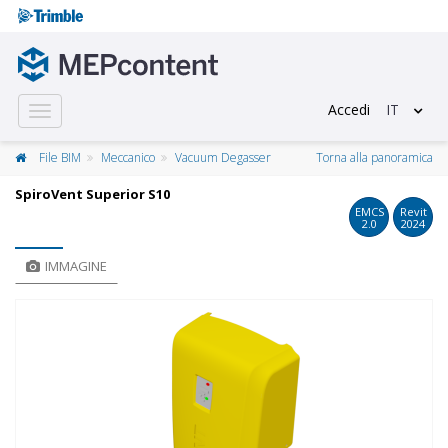
Accedi
IT
Toggle
navigation
File BIM
Meccanico
Vacuum Degasser
Torna alla panoramica
SpiroVent Superior S10
EMCS
Revit
2.0
2024
IMMAGINE