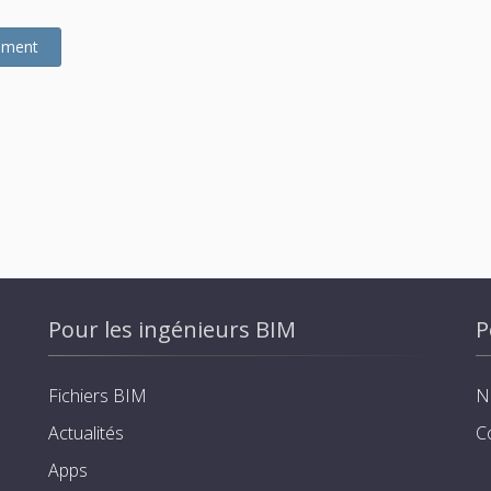
gement
Pour les ingénieurs BIM
P
Fichiers BIM
N
Actualités
C
Apps