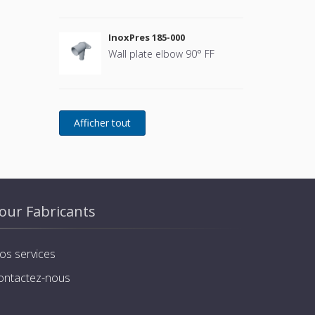
InoxPres 185-000
Wall plate elbow 90° FF
our Fabricants
os services
ontactez-nous