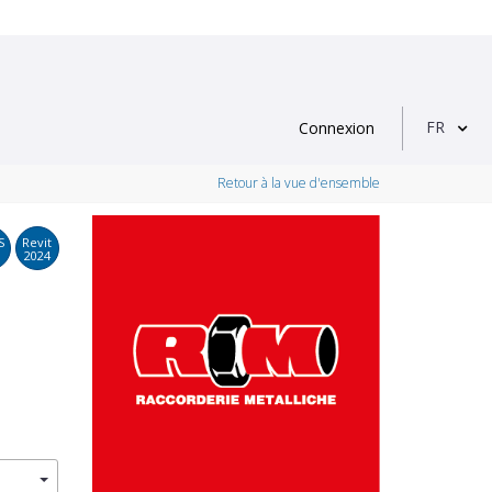
FR
Connexion
Retour à la vue d'ensemble
S
Revit
2024