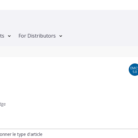
ts
For Distributors
EMC
5.0
dge
onner le type d'article