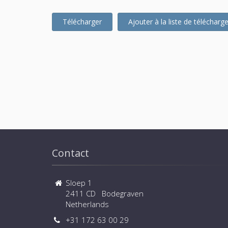
Télécharger
Ajouter à la liste de téléchar
Contact
Sloep 1
2411 CD Bodegraven
Netherlands
+31 172 63 00 29