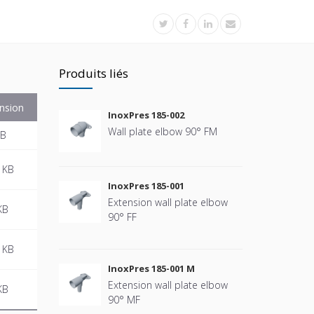
Produits liés
nsion
InoxPres 185-002
Wall plate elbow 90° FM
KB
 KB
InoxPres 185-001
Extension wall plate elbow
KB
90° FF
 KB
InoxPres 185-001 M
Extension wall plate elbow
KB
90° MF