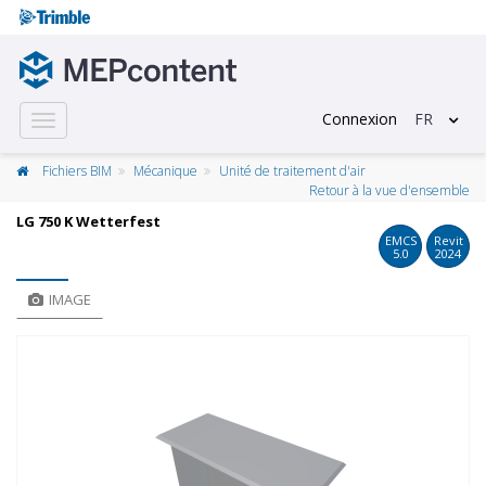
Connexion
FR
Toggle
navigation
Fichiers BIM
Mécanique
Unité de traitement d'air
Retour à la vue d'ensemble
LG 750 K Wetterfest
EMCS
Revit
5.0
2024
IMAGE