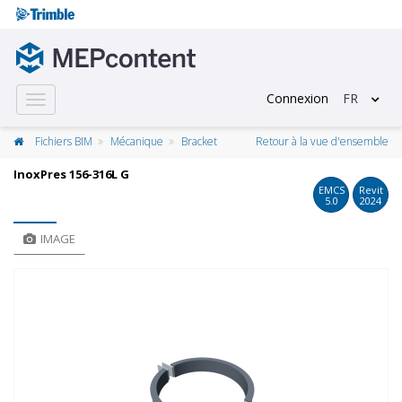
Connexion
FR
Toggle
navigation
Fichiers BIM
Mécanique
Bracket
Retour à la vue d'ensemble
InoxPres 156-316L G
EMCS
Revit
5.0
2024
IMAGE