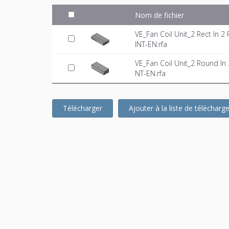
Nom de fichier
VE_Fan Coil Unit_2 Rect In
INT-EN.rfa
VE_Fan Coil Unit_2 Round I
NT-EN.rfa
Télécharger
Ajouter à la liste de téléchar