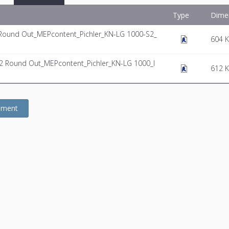
Type
Dime
 2 Round Out_MEPcontent_Pichler_KN-LG 1000-S2_
604 
n 2 Round Out_MEPcontent_Pichler_KN-LG 1000_I
612 
gement