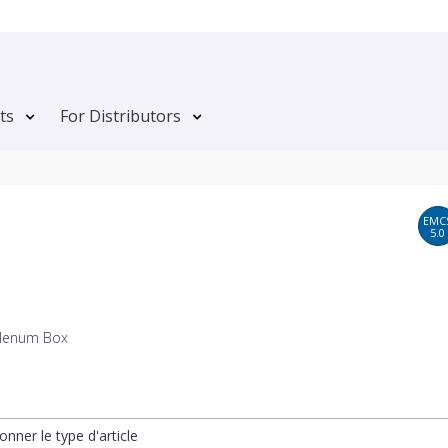
ts
For Distributors
EMC
5.0
lenum Box
onner le type d'article