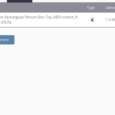
Type
Dime
user Rectangular Plenum Box Top_MEPcontent_Pi
1.4 
-EN.rfa
gement