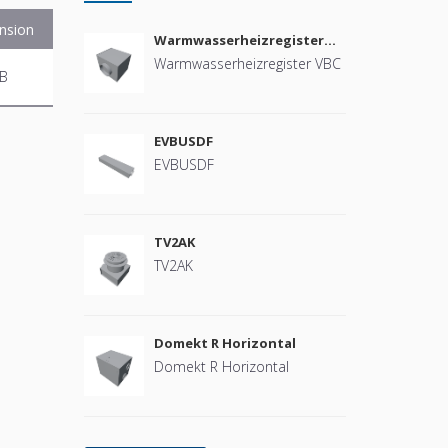
nsion
Warmwasserheizregister
VBC
Warmwasserheizregister VBC
MB
EVBUSDF
EVBUSDF
TV2AK
TV2AK
Domekt R Horizontal
Domekt R Horizontal