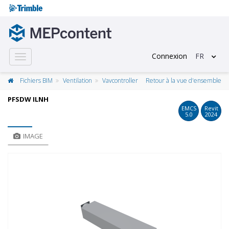
Connexion
FR
Toggle
navigation
Fichiers BIM
Ventilation
Vavcontroller
Retour à la vue d'ensemble
PFSDW ILNH
EMCS
Revit
5.0
2024
IMAGE