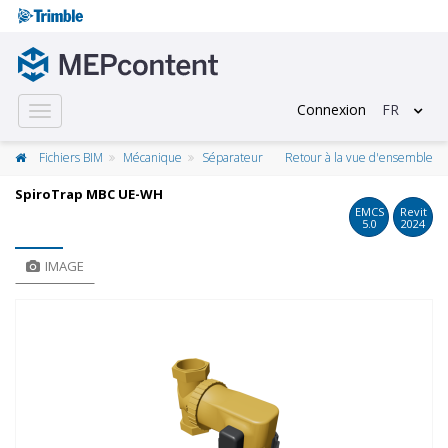
Connexion
FR
Toggle
navigation
Fichiers BIM
Mécanique
Séparateur
Retour à la vue d'ensemble
SpiroTrap MBC UE-WH
EMCS
Revit
5.0
2024
IMAGE