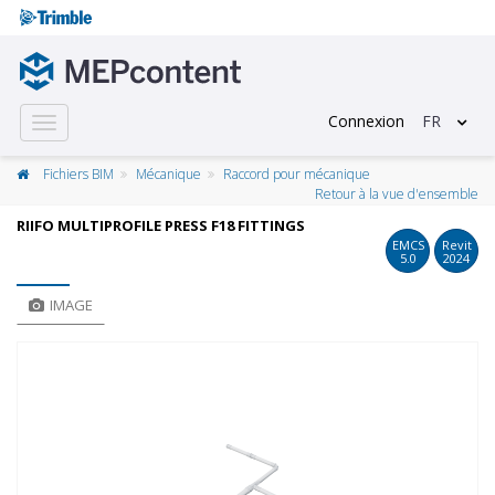
Connexion
FR
Toggle
navigation
Fichiers BIM
Mécanique
Raccord pour mécanique
Retour à la vue d'ensemble
RIIFO MULTIPROFILE PRESS F18 FITTINGS
EMCS
Revit
5.0
2024
IMAGE