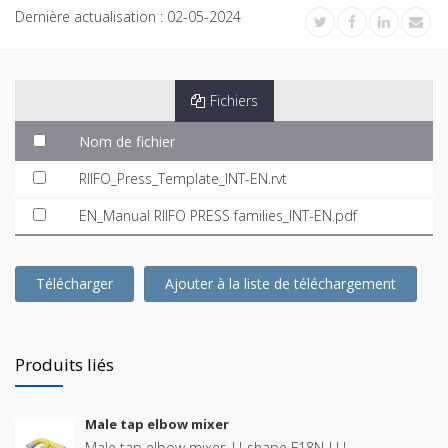
Dernière actualisation :
02-05-2024
Fichiers
Nom de fichier
RIIFO_Press_Template_INT-EN.rvt
EN_Manual RIIFO PRESS families_INT-EN.pdf
Télécharger
Ajouter à la liste de téléchargement
Produits liés
Male tap elbow mixer
Male tap elbow mixer, U-shape F18N-LU