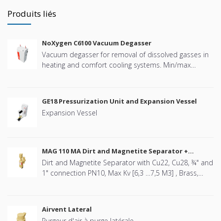
Produits liés
NoXygen C6100 Vacuum Degasser
Vacuum degasser for removal of dissolved gasses in
heating and comfort cooling systems. Min/max
system pressure: +4 bar to +10 bar. PN16. Temp.
Range: 0 – +70 °C. Allowed media: Water and
deionisedwater Ethanol less than 30 vol%. BMS
GE18 Pressurization Unit and Expansion Vessel
connectivity: Modbus RTU (RS485)
Expansion Vessel
MAG 110 MA Dirt and Magnetite Separator +
Airvent
Dirt and Magnetite Separator with Cu22, Cu28, ¾" and
1" connection PN10, Max Kv [6,3 …7,5 M3] , Brass,
Swivel design, including Airvent
Airvent Lateral
Purgeur d'air à purge latérale