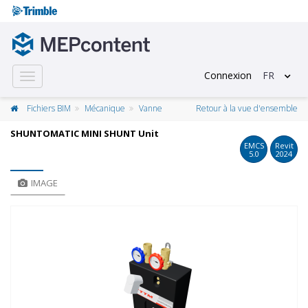
Connexion
FR
Toggle
navigation
Fichiers BIM
Mécanique
Vanne
Retour à la vue d'ensemble
SHUNTOMATIC MINI SHUNT Unit
EMCS
Revit
5.0
2024
IMAGE