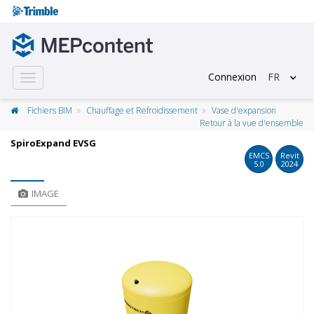
Connexion
FR
Toggle
navigation
Fichiers BIM
Chauffage et Refroidissement
Vase d'expansion
Retour à la vue d'ensemble
SpiroExpand EVSG
EMCS
Revit
5.0
2024
IMAGE