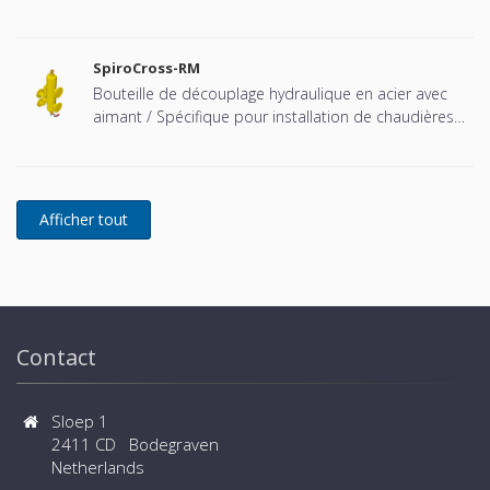
vanne de décharge mécanique - Bâche fermée (vase
à pression atmosphérique).
SpiroCross-RM
Bouteille de découplage hydraulique en acier avec
aimant / Spécifique pour installation de chaudières
Remeha cascadées - Raccord à brides
Contact
Sloep 1
2411 CD Bodegraven
Netherlands