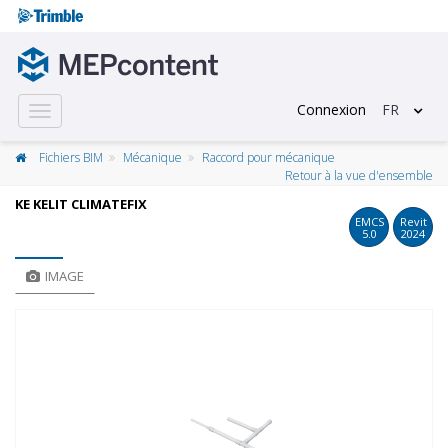
Connexion
FR
Toggle
navigation
Fichiers BIM
Mécanique
Raccord pour mécanique
Retour à la vue d'ensemble
KE KELIT CLIMATEFIX
EMCS
Revit
5.0
2024
IMAGE