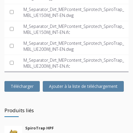
M_Separator_Dirt_MEPcontent_Spirotech_SpiroTrap_
MBL_UE150WJ_INT-EN.dwg
M_Separator_Dirt_MEPcontent_Spirotech_SpiroTrap_
MBL_UE150WJ_INT-EN.ifc
M_Separator_Dirt_MEPcontent_Spirotech_SpiroTrap_
MBL_UE200WJ_INT-EN.dwg
M_Separator_Dirt_MEPcontent_Spirotech_SpiroTrap_
MBL_UE200WJ_INT-EN.ifc
Télécharger
Ajouter à la liste de téléchargement
Produits liés
SpiroTrap HPF