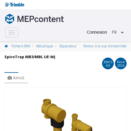
Connexion
FR
Toggle
navigation
Fichiers BIM
Mécanique
Séparateur
Retour à la vue d'ensemble
SpiroTrap MB3/MBL UE-WJ
EMCS
Revit
4.0
2024
IMAGE