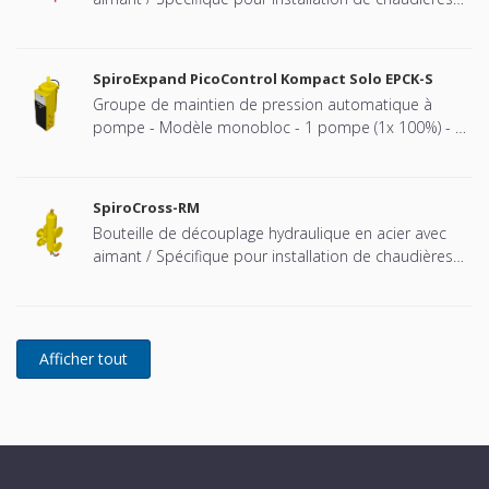
Remeha cascadées - Raccord à brides
SpiroExpand PicoControl Kompact Solo EPCK-S
Groupe de maintien de pression automatique à
pompe - Modèle monobloc - 1 pompe (1x 100%) - 1
vanne de décharge mécanique - Bâche fermée (vase
à pression atmosphérique).
SpiroCross-RM
Bouteille de découplage hydraulique en acier avec
aimant / Spécifique pour installation de chaudières
Remeha cascadées - Raccord à brides