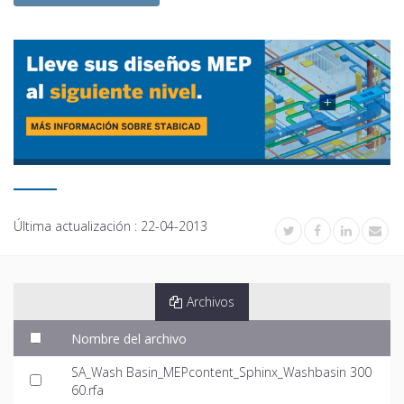
Última actualización :
22-04-2013
Archivos
Nombre del archivo
SA_Wash Basin_MEPcontent_Sphinx_Washbasin 300
60.rfa