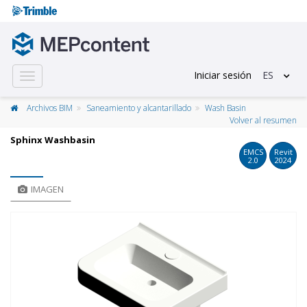
Iniciar sesión
ES
Toggle
navigation
Archivos BIM
Saneamiento y alcantarillado
Wash Basin
Volver al resumen
Sphinx Washbasin
EMCS
Revit
2.0
2024
IMAGEN