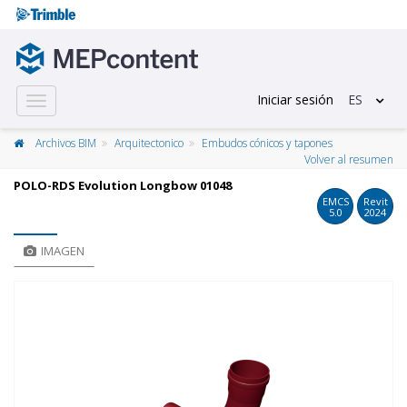
Iniciar sesión
ES
Toggle
navigation
Archivos BIM
Arquitectonico
Embudos cónicos y tapones
Volver al resumen
POLO-RDS Evolution Longbow 01048
EMCS
Revit
5.0
2024
IMAGEN