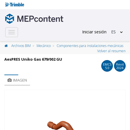
Iniciar sesión
ES
Toggle
navigation
Archivos BIM
Mecánico
Componentes para instalaciones mecánicas
Volver al resumen
AesPRES Uniko Gas 679/002 GU
EMCS
Revit
5.0
2024
IMAGEN