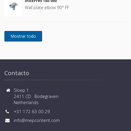
InoxPres 185-000
Wall plate elbow 90° FF
Contacto
Sloep 1
2411 CD Bodegraven
Netherlands
+31 172 63 00 29
info@mepcontent.com