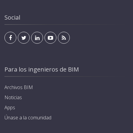
RFID para la identificación de usuario y activación del
residencia u oficina mediante cualquier pantalla
cargador, además de la salida. Cada cargador se
estándar de KNX. Programación de modos y horarios
suministra con 4 tarjetas. Estándar KNX para
Social
de carga, optimizando el consumo energético.
integración en sistemas domóticos y de
Garantía de hasta 5 años.
automatización de edificios, que permite poder ser
gestionado y visualizado desde el interior de la
residencia u oficina mediante cualquier pantalla
estándar de KNX. Programación de modos y horarios
de carga, optimizando el consumo energético.
Garantía de hasta 5 años.
Para los ingenieros de BIM
Archivos BIM
Noticias
Apps
Únase a la comunidad