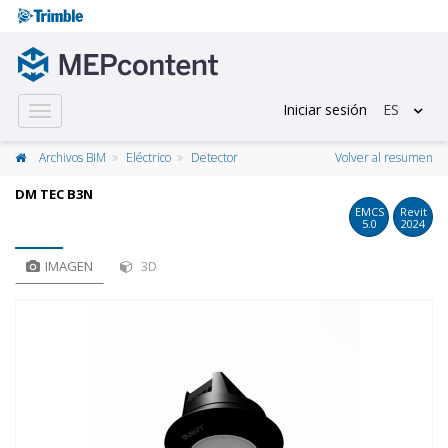
Iniciar sesión
ES
Toggle
navigation
Archivos BIM
Eléctrico
Detector
Volver al resumen
DM TEC B3N
EMCS
Revit
5.0
2024
IMAGEN
3D