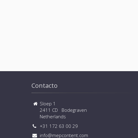
Contacto
Sloep 1
2411 CD Bodegraven
Netherlands
+31 172 63 00 29
info@mepcontent.com