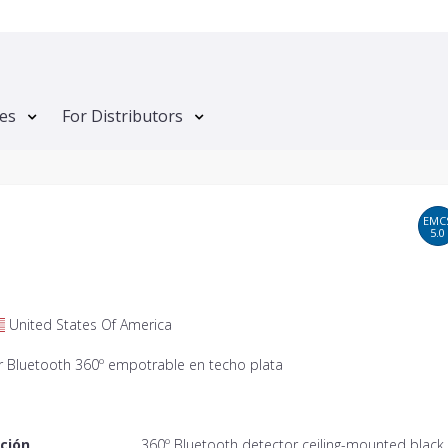
tes
For Distributors
EMC
5.0
United States Of America
r Bluetooth 360º empotrable en techo plata
ción
360º Bluetooth detector ceiling-mounted black