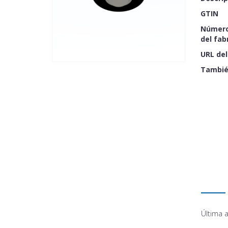
GTIN
Número
del fab
URL del
Tambié
Última a