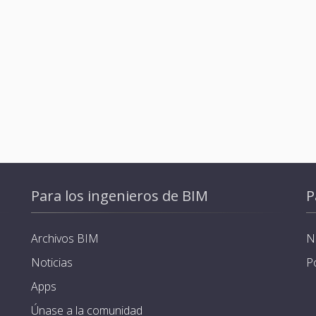
Para los ingenieros de BIM
P
Archivos BIM
N
Noticias
P
Apps
Únase a la comunidad