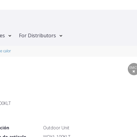
tes
For Distributors
e calor
EMC
00KLT
ción
Outdoor Unit
 de artículo
WOYA-100KLT