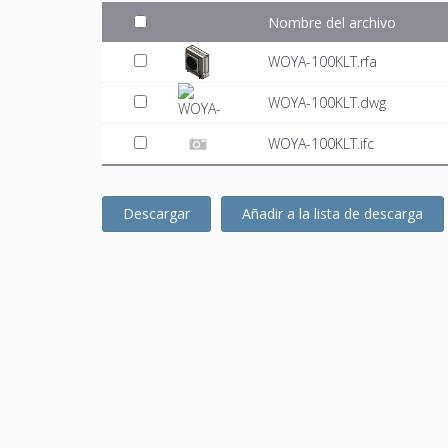
Nombre del archivo
WOYA-100KLT.rfa
WOYA-100KLT.dwg
WOYA-100KLT.ifc
Descargar
Añadir a la lista de descarga