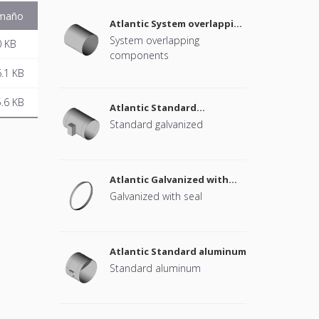
maño
Atlantic System overlapping
components
System overlapping
0 KB
components
.1 KB
.6 KB
Atlantic Standard
galvanized
Standard galvanized
Atlantic Galvanized with
seal
Galvanized with seal
Atlantic Standard aluminum
Standard aluminum