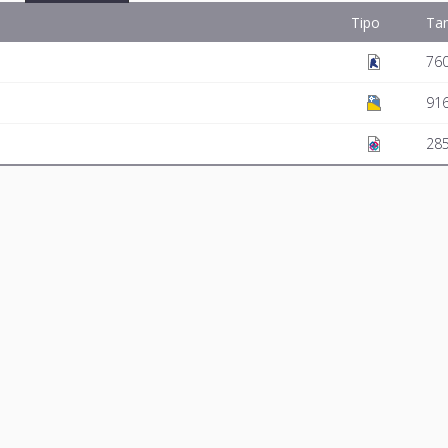
Tipo
Ta
76
916
285