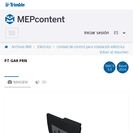
Iniciar sesión
ES
Toggle
navigation
Archivos BIM
Eléctrico
Unidad de control para instalación eléctrica
Volver al resumen
PT GAR PRN
EMCS
Revit
5.0
2024
IMAGEN
3D