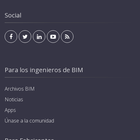
residencia u oficina mediante cualquier pantalla
cargador, además de la salida. Cada cargador se
estándar de KNX. Programación de modos y horarios
suministra con 4 tarjetas. Estándar KNX para
Social
de carga, optimizando el consumo energético.
integración en sistemas domóticos y de
Garantía de hasta 5 años.
automatización de edificios, que permite poder ser
gestionado y visualizado desde el interior de la
residencia u oficina mediante cualquier pantalla
estándar de KNX. Programación de modos y horarios
de carga, optimizando el consumo energético.
Garantía de hasta 5 años.
Para los ingenieros de BIM
Archivos BIM
Noticias
Apps
Únase a la comunidad