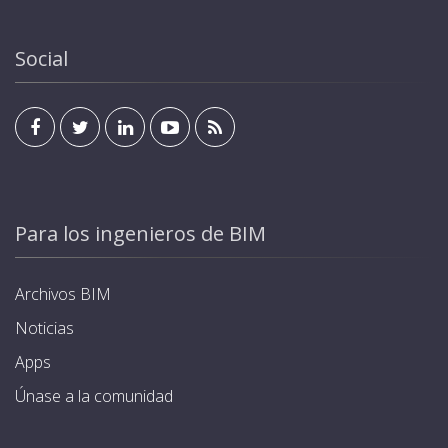
RFID para la identificación de usuario y activación del
residencia u oficina mediante cualquier pantalla
cargador, además de la salida. Cada cargador se
estándar de KNX. Programación de modos y horarios
suministra con 4 tarjetas. Estándar KNX para
Social
de carga, optimizando el consumo energético.
integración en sistemas domóticos y de
Garantía de hasta 5 años.
automatización de edificios, que permite poder ser
gestionado y visualizado desde el interior de la
residencia u oficina mediante cualquier pantalla
estándar de KNX. Programación de modos y horarios
de carga, optimizando el consumo energético.
Garantía de hasta 5 años.
Para los ingenieros de BIM
Archivos BIM
Noticias
Apps
Únase a la comunidad