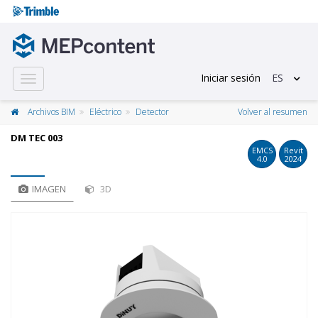
Iniciar sesión
ES
Toggle
navigation
Archivos BIM
Eléctrico
Detector
Volver al resumen
DM TEC 003
EMCS
Revit
4.0
2024
IMAGEN
3D